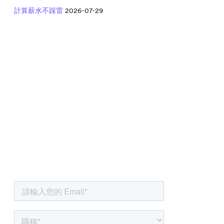
計算薪水不踩雷
2026-07-29
我還看不夠
捕捉人資新鮮事
超過 11,000 位 HR 都在訂閱，就是要讓你第一時
間收到人資工具懶人包！